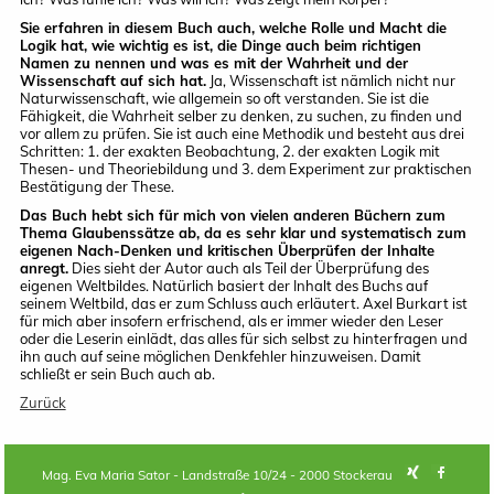
Sie erfahren in diesem Buch auch, welche Rolle und Macht die
Logik hat, wie wichtig es ist, die Dinge auch beim richtigen
Namen zu nennen und was es mit der Wahrheit und der
Wissenschaft auf sich hat.
Ja, Wissenschaft ist nämlich nicht nur
Naturwissenschaft, wie allgemein so oft verstanden. Sie ist die
Fähigkeit, die Wahrheit selber zu denken, zu suchen, zu finden und
vor allem zu prüfen. Sie ist auch eine Methodik und besteht aus drei
Schritten: 1. der exakten Beobachtung, 2. der exakten Logik mit
Thesen- und Theoriebildung und 3. dem Experiment zur praktischen
Bestätigung der These.
Das Buch hebt sich für mich von vielen anderen Büchern zum
Thema Glaubenssätze ab, da es sehr klar und systematisch zum
eigenen Nach-Denken und kritischen Überprüfen der Inhalte
anregt.
Dies sieht der Autor auch als Teil der Überprüfung des
eigenen Weltbildes. Natürlich basiert der Inhalt des Buchs auf
seinem Weltbild, das er zum Schluss auch erläutert. Axel Burkart ist
für mich aber insofern erfrischend, als er immer wieder den Leser
oder die Leserin einlädt, das alles für sich selbst zu hinterfragen und
ihn auch auf seine möglichen Denkfehler hinzuweisen. Damit
schließt er sein Buch auch ab.
Zurück
Mag. Eva Maria Sator - Landstraße 10/24 - 2000 Stockerau