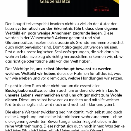
Der Haupttitel verspricht insofern nicht zu viel, da der Autor den
Leser
systematisch zu der Erkenntnis führt, dass dem eigenen
Weltbild ein paar wenige Annahmen zugrunde liegen
. Diese
werden in der Wissenschaft Axiome genannt und sind
Glaubenssätze, insofern, als dass sie als Grundannahmen zunächst
auch nicht beweisbar sind. Damit also geglaubt werden müssen.
Erst durch unsere logischen Schlussfolgerungen, die sich dann im
wahren Lebensvollzug als richtig herausstellen, erkennen wir, ob wir
das richtige oder falsche Bild von der Welt haben.
Das Wichtige ist,
uns selbst überhaupt bewusst zu werden,
welches Weltbild wir haben
, da es der Rahmen für all das ist, was
wir wie erleben und vor allem auch, welche Handlungen wir setzen.
Es geht in dem Buch aber nicht nur um die essentiellen
Basisglaubenssätze
, sondern auch um andere,
die wir im Laufe
unseres Lebens verinnerlichen und uns oft gar nicht zum Wohle
dienen
. Diese uns selbst bewusst zu machen und mithilfe welcher
Kräfte das möglich ist, wird nach und nach sehr klar analysiert.
Die eigene Weiterentwicklung beginnt damit, mich selbst und auch
meine Umgebung und meine Interaktionen wahrzunehmen – ohne
die eigenen gewohnten Bewertungsmuster. Es geht also um die
reine Wahrnehmung. Diese richtet sich auch nach innen: Was denke
ich? Was fühle ich? Was will ich? Was zeigt mein Körper?