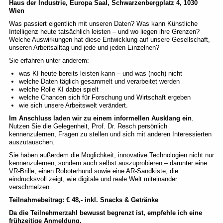
Haus der Industrie, Europa Saal, Schwarzenbergplatz 4, 1030
Wien
Was passiert eigentlich mit unseren Daten? Was kann Künstliche
Intelligenz heute tatsächlich leisten – und wo liegen ihre Grenzen?
Welche Auswirkungen hat diese Entwicklung auf unsere Gesellschaft,
unseren Arbeitsalltag und jede und jeden Einzelnen?
Sie erfahren unter anderem:
was KI heute bereits leisten kann – und was (noch) nicht
welche Daten täglich gesammelt und verarbeitet werden
welche Rolle KI dabei spielt
welche Chancen sich für Forschung und Wirtschaft ergeben
wie sich unsere Arbeitswelt verändert.
Im Anschluss laden wir zu einem informellen Ausklang ein
.
Nutzen Sie die Gelegenheit, Prof. Dr. Resch persönlich
kennenzulernen, Fragen zu stellen und sich mit anderen Interessierten
auszutauschen.
Sie haben außerdem die Möglichkeit, innovative Technologien nicht nur
kennenzulernen, sondern auch selbst auszuprobieren – darunter eine
VR-Brille, einen Roboterhund sowie eine AR-Sandkiste, die
eindrucksvoll zeigt, wie digitale und reale Welt miteinander
verschmelzen.
Teilnahmebeitrag: € 48,- inkl. Snacks & Getränke
Da die Teilnehmerzahl bewusst begrenzt ist, empfehle ich eine
frühzeitige Anmeldung.