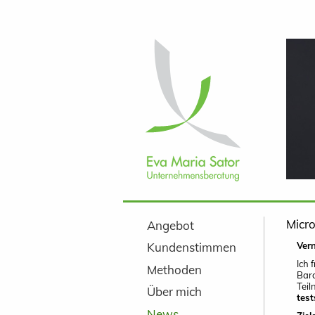
Navigation
überspringen
Navigation
Micr
Angebot
überspringen
Vern
Kundenstimmen
Ich 
Methoden
Baro
Tei
Über mich
test
News