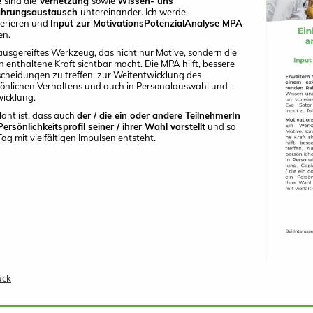
e
sind die
Vernetzung
sowie
Wissen- uns
ahrungsaustausch
untereinander. Ich werde
erieren und
Input zur
MotivationsPotenzialAnalyse MPA
en.
ausgereiftes Werkzeug, das nicht nur Motive, sondern die
n enthaltene Kraft sichtbar macht. Die MPA hilft, bessere
cheidungen zu treffen, zur Weitentwicklung des
önlichen Verhaltens und auch in Personalauswahl und -
icklung.
ant ist, dass auch
der / die ein oder andere TeilnehmerIn
Persönlichkeitsprofil seiner / ihrer Wahl vorstellt
und so
Tag mit vielfältigen Impulsen entsteht.
ück