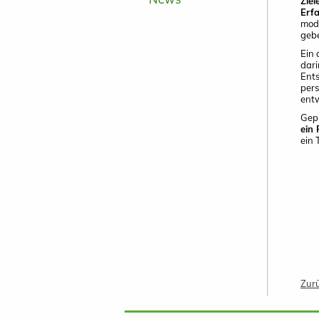
Ziel
Erf
mod
geb
Ein 
dari
Ents
pers
entw
Gepl
ein 
ein 
Zur