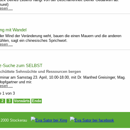
urel)
Glücklich
lesen …
sein
g mit Wandel
er Wind der Veränderung weht, bauen die einen Mauern und die anderen
hlen, sagt ein chinesisches Sprichwort.
Umgang
lesen …
mit
Wandel
z-Suche zum SELBST
schüttete Sehnsüchte und Ressourcen bergen
minar am Samstag 23. April, 10.00-18.00, mit Dr. Manfred Greisinger, Mag.
opfgartner und mir.
Schatz-
lesen …
Suche
e 1 von 3
zum
SELBST
2
3
Vorwärts
Ende
 - 2000 Stockerau