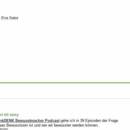
Coaching für ein unternehmenswertes Leben
s
n ist sexy
nkDENK Bewusstmacher Podcast
gehe ich in 39 Episoden der Frage
was Bewusstsein ist und wie wir bewusster werden können.
Denken
lesen …