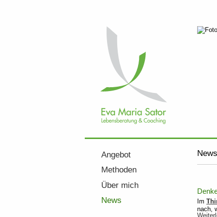
Navigation
überspringen
Navigation
New
Angebot
überspringen
Methoden
Über mich
Denke
News
Im
Thi
nach, 
Weiter