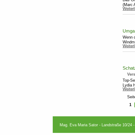
(Marc A
Weiter
Umgan
Wenn d
Windmü
Weiter
Schat
Ver
Top-Se
Lydia H
Weiter
Seit
1
Mag. Eva Maria Sator - Landstraße 10/24