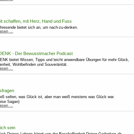
ist
sexy
it schaffen, mit Herz, Hand und Fuss
hresende bietet sich an, um nach-zu-denken.
Klarheit
lesen …
schaffen,
mit
Herz,
Hand
DENK - Der Bewusstmacher Podcast
und
ENK bietet Wissen, Tipps und leicht anwendbare Übungen für mehr Glück,
Fuss
denheit, Wohlbefinden und Souveränität.
ThinkDENK
lesen …
-
Der
Bewusstmacher
Podcast
sfragen
iß selten, was Glück ist, aber man weiß meistens was Glück war.
oise Sagan)
Glücksfragen
lesen …
ich sein
ück Deines Lebens hängt von der Beschaffenheit Deiner Gedanken ab.