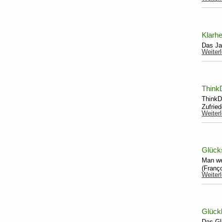
Klarhe
Das Ja
Weiter
Think
ThinkD
Zufrie
Weiter
Glück
Man we
(Franç
Weiter
Glückl
Das Gl